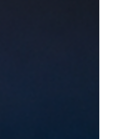
öffentliche Druck sei schließlich so groß
geworden, dass ihm gar nichts anderes übrig
geblieben sei, als als Vorsitzender der
Unionsfraktion zurückzutreten. Man