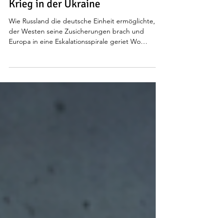
gemeinsamen Sicherheit zum
Krieg in der Ukraine
Wie Russland die deutsche Einheit ermöglichte,
der Westen seine Zusicherungen brach und
Europa in eine Eskalationsspirale geriet Wo
gerade wieder Russland für eine große
Bedrohung besonders herhalten muss, möchte
ich an dieser Stelle noch einmal etwas aufräumen,
ordnen und in die historische Darstellung bringen,
was manch Politiker in hohem Amt in Deutschland
- aber auch europaweit - etwas stark vernebelt
wahrnimmt oder gar interpretiert: Die Geschichte
des Ukrainekrieges beg