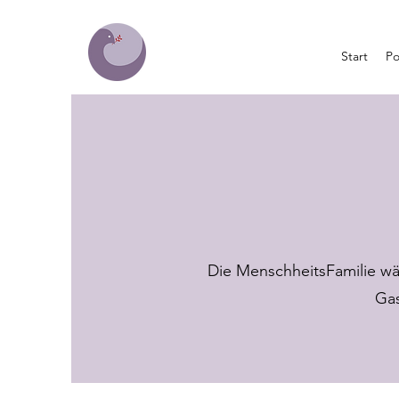
Start
Po
Die MenschheitsFamilie wä
Gas