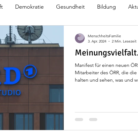
ft
Demokratie
Gesundheit
Bildung
Akt
Europa
Symposium Falkensee
Weltfrieden
MenschheitsFamilie
3. Apr. 2024
2 Min. Lesezeit
Meinungsvielfalt.
familie
Manifest für einen neuen ÖRR
Mitarbeiter des ÖRR, die di
halten und sehen, was und wie