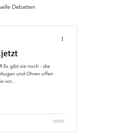
uelle Debatten
Grüne Politik
Medien
jetzt
 Es gibt sie noch - die
e Augen und Ohren offen
 vor...