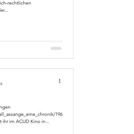
lich-rechtlichen
r...
it
ungen
fall_assange_eine_chronik/196
 ihr im ACUD Kino in...