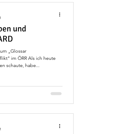
t
ben und
 ARD
zum „Glossar
likt" im ÖRR Als ich heute
n schaute, habe...
t