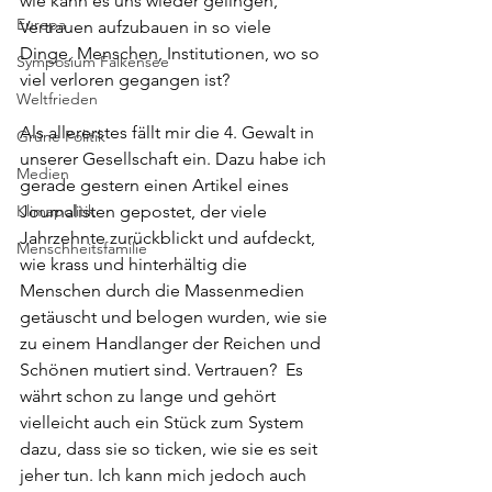
wie kann es uns wieder gelingen, 
Europa
Vertrauen aufzubauen in so viele 
Dinge, Menschen, Institutionen, wo so 
Symposium Falkensee
viel verloren gegangen ist?
Weltfrieden
Als allererstes fällt mir die 4. Gewalt in 
Grüne Politik
unserer Gesellschaft ein. Dazu habe ich 
Medien
gerade gestern einen Artikel eines 
Klimapolitik
Journalisten gepostet, der viele 
Jahrzehnte zurückblickt und aufdeckt, 
Menschheitsfamilie
wie krass und hinterhältig die 
Menschen durch die Massenmedien 
getäuscht und belogen wurden, wie sie 
zu einem Handlanger der Reichen und 
Schönen mutiert sind. Vertrauen?  Es 
währt schon zu lange und gehört 
vielleicht auch ein Stück zum System 
dazu, dass sie so ticken, wie sie es seit 
jeher tun. Ich kann mich jedoch auch 