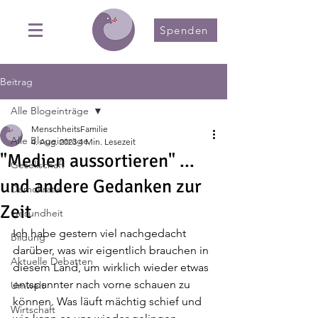
Spenden
Beitrag
Alle Blogeinträge
MenschheitsFamilie
Alle Blogeinträge
4. Aug. 2023
4 Min. Lesezeit
"Medien aussortieren" ...
Gesellschaft
und andere Gedanken zur
Demokratie
Zeit
Gesundheit
Ich habe gestern viel nachgedacht 
Bildung
darüber, was wir eigentlich brauchen in 
Aktuelle Debatten
diesem Land, um wirklich wieder etwas 
entspannter nach vorne schauen zu 
Umwelt
können. Was läuft mächtig schief und 
Wirtschaft