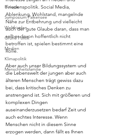
Europa
Friedenspolitik. Social Media, 
Ablenkung, Wohlstand, mangelnde 
Symposium Falkensee
Nähe zur Entbehrung und vielleicht 
Weltfrieden
auch der gute Glaube daran, dass man 
selber davon hoffentlich nicht 
Grüne Politik
betroffen ist, spielen bestimmt eine 
Medien
Rolle.
Klimapolitik
Aber auch unser Bildungssystem und 
Menschheitsfamilie
die Lebenswelt der jungen aber auch 
älteren Menschen trägt gewiss dazu 
bei, dass kritisches Denken zu 
anstrengend ist. Sich mit größeren und 
komplexen Dingen 
auseinanderzusetzen bedarf Zeit und 
auch echtes Interesse. Wenn 
Menschen nicht in diesem Sinne 
erzogen werden, dann fällt es Ihnen 