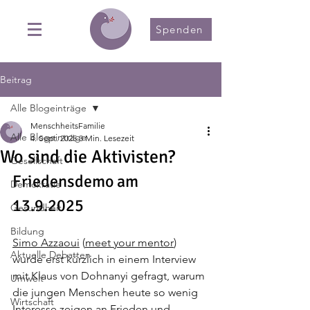
Spenden
Beitrag
Alle Blogeinträge
MenschheitsFamilie
Alle Blogeinträge
4. Sept. 2025
3 Min. Lesezeit
Wo sind die Aktivisten?
Gesellschaft
Friedensdemo am 
Demokratie
13.9.2025
Gesundheit
Bildung
Simo Azzaoui
 (
meet your mentor
) 
Aktuelle Debatten
wurde erst kürzlich in einem Interview 
mit Klaus 
von Dohnanyi gefragt, warum 
Umwelt
die jungen Menschen heute so wenig 
Wirtschaft
Interesse zeigen an Frieden und 