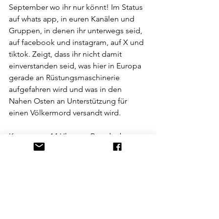
September wo ihr nur könnt! Im Status 
auf whats app, in euren Kanälen und 
Gruppen, in denen ihr unterwegs seid, 
auf facebook und instagram, auf X und 
tiktok. Zeigt, dass ihr nicht damit 
einverstanden seid, was hier in Europa 
gerade an Rüstungsmaschinerie 
aufgefahren wird und was in den 
Nahen Osten an Unterstützung für 
einen Völkermord versandt wird.
Kommt um 14 Uhr zum Brandenburger 
Tor 🕊️
Wir sehen uns ✌️