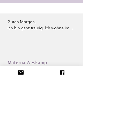
Guten Morgen,

ich bin ganz traurig. Ich wohne im 
Süden Deutschlands und 
Veranstaltungen rund um Berlin zu 
Besuchen ist fast unmöglich. Frage: 
Gibt es ähnluch motivierte und 
besetzte Veranstaltungen im Raum 
Materna Weskamp
München / Nürnberg / Ingolstadt 
(jedenfalls im Süden), die Ihr als 
Alternative empfehlen könntet?

Freue mich über Info.

Ein schönes Wochenende.

MENSCHHEITSFAMILIE
Viele Grüße,

info@menschheits-familie.de