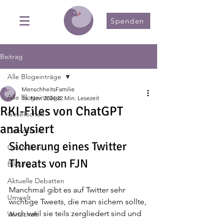
Spenden
Beitrag
Alle Blogeinträge
MenschheitsFamilie
Alle Blogeinträge
16. Nov. 2024
22 Min. Lesezeit
RKI-Files von ChatGPT
Gesellschaft
analysiert
Demokratie
Sicherung eines Twitter 
Gesundheit
Threats von FJN
Bildung
Aktuelle Debatten
Manchmal gibt es auf Twitter sehr 
Umwelt
wichtige Tweets, die man sichern sollte, 
auch weil sie teils zergliedert sind und 
Wirtschaft