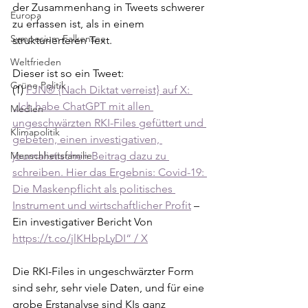
der Zusammenhang in Tweets schwerer 
Europa
zu erfassen ist, als in einem 
Symposium Falkensee
strukturierteren Text.
Weltfrieden
Dieser ist so ein Tweet:
Grüne Politik
(1) 
FJN® {Nach Diktat verreist} auf X: 
„Ich habe ChatGPT mit allen 
Medien
ungeschwärzten RKI-Files gefüttert und 
Klimapolitik
gebeten, einen investigativen, 
Menschheitsfamilie
journalistischen Beitrag dazu zu 
schreiben. Hier das Ergebnis: Covid-19: 
Die Maskenpflicht als politisches 
Instrument und wirtschaftlicher Profit
 – 
Ein investigativer Bericht Von 
https://t.co/jlKHbpLyDI“ / X
Die RKI-Files in ungeschwärzter Form 
sind sehr, sehr viele Daten, und für eine 
grobe Erstanalyse sind KIs ganz 