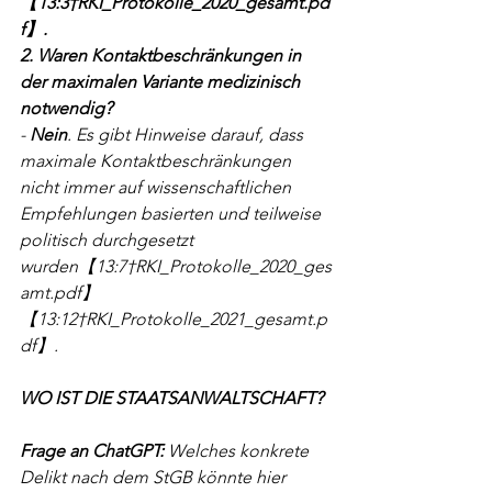
【13:3†RKI_Protokolle_2020_gesamt.pd
f】.
2. Waren Kontaktbeschränkungen in 
der maximalen Variante medizinisch 
notwendig?
- 
Nein
. Es gibt Hinweise darauf, dass 
maximale Kontaktbeschränkungen 
nicht immer auf wissenschaftlichen 
Empfehlungen basierten und teilweise 
politisch durchgesetzt 
wurden【13:7†RKI_Protokolle_2020_ges
amt.pdf】
【13:12†RKI_Protokolle_2021_gesamt.p
df】.
WO IST DIE STAATSANWALTSCHAFT?
Frage an ChatGPT: 
Welches konkrete 
Delikt nach dem StGB könnte hier 