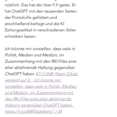
nützlich. Das hat der User FJI getan. Er 
hat ChatGPT mit den tausenden Seiten 
der Protokolle gefüttert und 
anschließend befragt und die KI 
Zeitungsartikel in verschiedenen Stilen 
schreiben lassen.
Ich könnte mir vorstellen, dass viele in 
Politik, Medien und Medizin, im 
Zusammenhang mit den RKI-Files eine 
eher ablehnende Haltung gegenüber 
ChatGPT haben. (
(1) FJN® {Nach Diktat 
verreist} auf X: „Ich könnte mir 
vorstellen, dass viele in Politik, Medien 
und Medizin, im Zusammenhang mit 
den RKI-Files eine eher ablehnende 
Haltung gegenüber ChatGPT haben. 
https://t.co/M8TwUe4gmi“
 / X
)