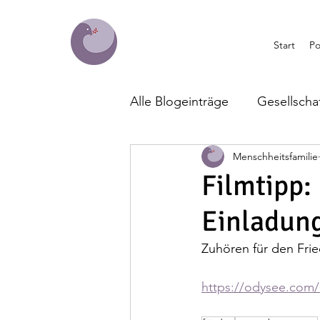
Start
Po
Alle Blogeinträge
Gesellscha
Menschheitsfamilie
Umwelt
Wirtschaft
Filmtipp
Einladun
Klimapolitik
Menschheits
Zuhören für den Frie
https://odysee.com