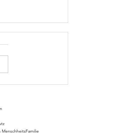
schlich Wirtschaften" auf
Symposium Falkensee
m
utz
 MenschheitsFamilie