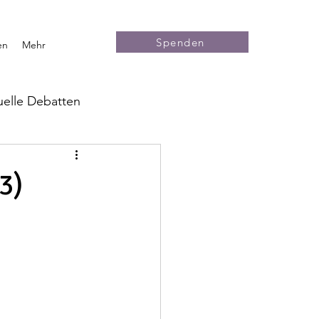
Spenden
en
Mehr
uelle Debatten
Grüne Politik
Medien
3)