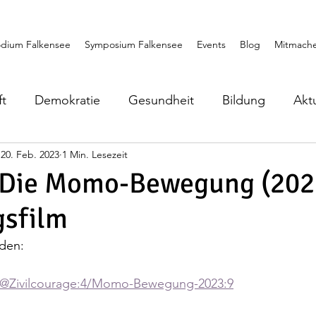
dium Falkensee
Symposium Falkensee
Events
Blog
Mitmach
ft
Demokratie
Gesundheit
Bildung
Akt
20. Feb. 2023
1 Min. Lesezeit
Europa
Symposium Falkensee
Weltfrieden
: Die Momo-Bewegung (202
gsfilm
familie
den: 
/@Zivilcourage:4/Momo-Bewegung-2023:9