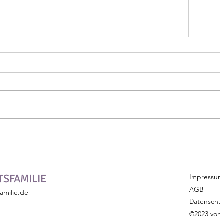
Rußland - und wie weiter?
"Men
dem 
SFAMILIE
Impressu
AGB
amilie.de
Datensch
©2023 von