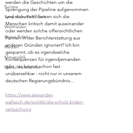
werden die Geschichten um die 
Europa
Sprengung der Pipeline aufgenommen 
und diskutiert? Setzen sich die 
Symposium Falkensee
Menschen kritisch damit auseinander 
Weltfrieden
oder werden solche offensichtlichen 
Grüne Politik
Pannen in der Berichterstattung aus 
anderen Gründen ignoriert? Ich bin 
Medien
gespannt, ob es irgendwelche 
Klimapolitik
Konsequenzen für irgendjemanden 
gibt - es brennt schon fast 
Menschheitsfamilie
unübersehbar - nicht nur in unserem 
deutschen Regierungsbündnis...
https://www.alexander-
wallasch.de/politik/die-scholz-biden-
vertuschung