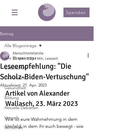
Spenden
Beitrag
Alle Blogeinträge
Menschheitsfamilie
Alle Blogeinträge
23. März 2023
1 Min. Lesezeit
Leseempfehlung: "Die
Gesellschaft
Scholz-Biden-Vertuschung"
Demokratie
Aktualisiert:
21. Apr. 2023
Gesundheit
Artikel von Alexander 
Bildung
Wallasch, 23. März 2023
Aktuelle Debatten
Umwelt
Wie ist eure Wahrnehmung in dem 
Umfeld, in dem ihr euch bewegt - wie 
Wirtschaft