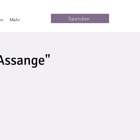
Spenden
en
Mehr
 Assange"