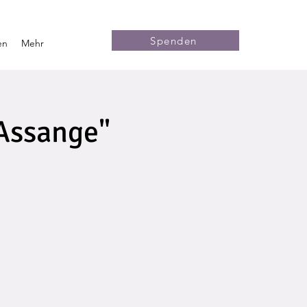
Spenden
en
Mehr
 Assange"