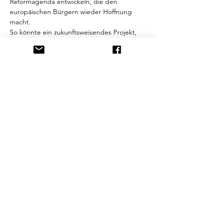
Reformagenda entwickeln, die den 
europäischen Bürgern wieder Hoffnung 
macht.

So könnte ein zukunftsweisendes Projekt, 
eine EUtopia, entstehen, das ein Bollwerk 
gegen eine globale, transhumanistische 
Agenda ist und somit einen 
republikanischen Beitrag zu einer 
Menschheitsfamilie und einer 
postkolonialen Neuordnung der Welt…
Mehr anzeigen
Diese Veranstaltung teilen