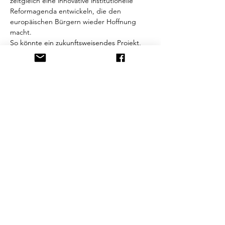
zeitgleich eine innovative institutionelle 
Reformagenda entwickeln, die den 
europäischen Bürgern wieder Hoffnung 
macht.

So könnte ein zukunftsweisendes Projekt, 
eine EUtopia, entstehen, das ein Bollwerk 
gegen eine globale, transhumanistische 
Agenda ist und somit einen 
republikanischen Beitrag zu einer 
Menschheitsfamilie und einer 
postkolonialen Neuordnung der Welt…
Mehr anzeigen
Diese Veranstaltung teilen