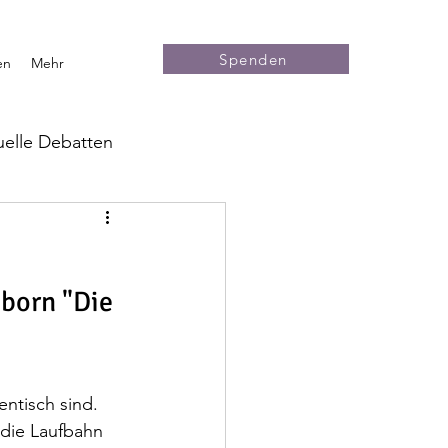
Spenden
en
Mehr
uelle Debatten
Grüne Politik
Medien
born "Die 
ntisch sind. 
 die Laufbahn 