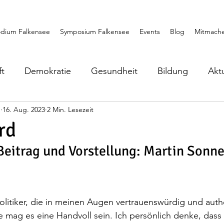
dium Falkensee
Symposium Falkensee
Events
Blog
Mitmach
ft
Demokratie
Gesundheit
Bildung
Akt
e
16. Aug. 2023
2 Min. Lesezeit
Europa
Symposium Falkensee
Weltfrieden
rd
 Beitrag und Vorstellung: Martin Sonne
familie
olitiker, die in meinen Augen vertrauenswürdig und authe
e mag es eine Handvoll sein. Ich persönlich denke, dass