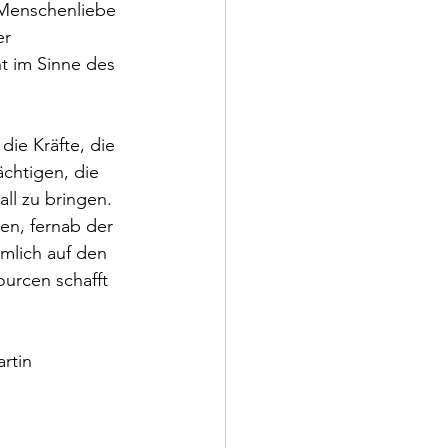
 Menschenliebe 
r 
t im Sinne des 
ie Kräfte, die 
ächtigen, die 
all zu bringen. 
n, fernab der 
mlich auf den 
urcen schafft 
rtin 