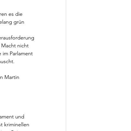
en es die 
elang grün 
erausforderung 
 Macht nicht 
e im Parlament 
äuscht.
n Martin 
rlament und 
t kriminellen 