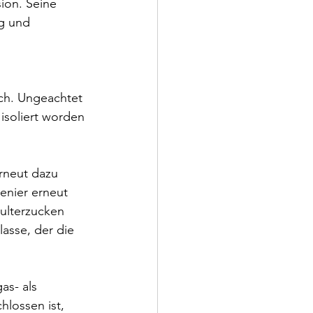
ion. Seine 
ug und 
 
ch. Ungeachtet 
isoliert worden 
erneut dazu 
enier erneut 
hulterzucken 
asse, der die 
as- als 
lossen ist, 