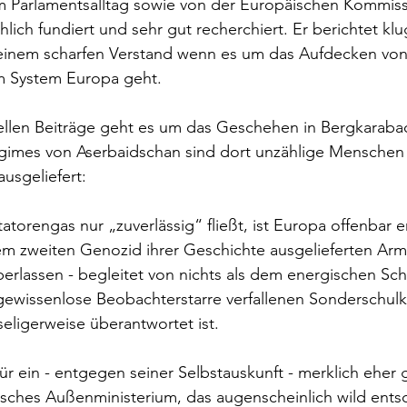
 Parlamentsalltag sowie von der Europäischen Kommiss
lich fundiert und sehr gut recherchiert. Er berichtet kl
einem scharfen Verstand wenn es um das Aufdecken von
m System Europa geht. 
uellen Beiträge geht es um das Geschehen in Bergkaraba
egimes von Aserbaidschan sind dort unzählige Menschen 
ausgeliefert:
tatorengas nur „zuverlässig“ fließt, ist Europa offenbar 
dem zweiten Genozid ihrer Geschichte ausgelieferten Arm
berlassen - begleitet von nichts als dem energischen Sc
 gewissenlose Beobachterstarre verfallenen Sonderschulkl
seligerweise überantwortet ist.
ür ein - entgegen seiner Selbstauskunft - merklich eher g
sches Außenministerium, das augenscheinlich wild entsch