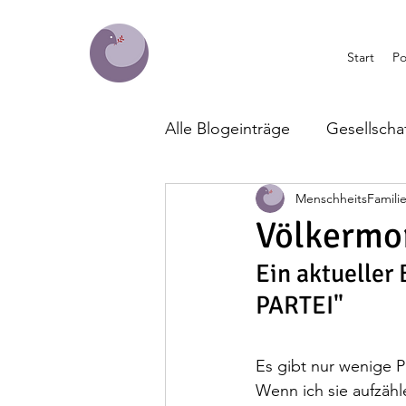
Start
Po
Alle Blogeinträge
Gesellscha
MenschheitsFamili
Umwelt
Wirtschaft
Völkermo
Ein aktueller
Klimapolitik
Menschheits
PARTEI"
Es gibt nur wenige P
Wenn ich sie aufzähl